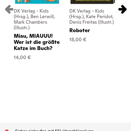
DK Verlag - Kids
DK Verlag - Kids
DK
(Hrsg.), Ben Lerwill,
(Hrsg.), Kate Peridot,
(Hr
Mark Chambers
Denis Freitas (Illustr.)
me
(Illustr.)
Roboter
Ki
Miau, MIAUUU!
18,00 €
10
Wer ist die größte
Katze im Buch?
14,00 €