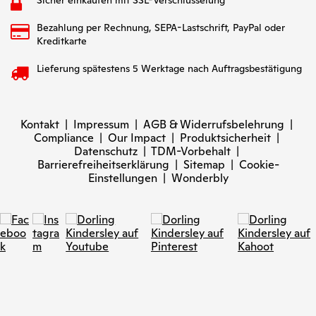
Sicher einkaufen mit SSL-Verschlüsselung
Bezahlung per Rechnung, SEPA-Lastschrift, PayPal oder
Kreditkarte
Lieferung spätestens 5 Werktage nach Auftragsbestätigung
Kontakt
|
Impressum
|
AGB & Widerrufsbelehrung
|
Compliance
|
Our Impact
|
Produktsicherheit
|
Datenschutz
|
TDM-Vorbehalt
|
Barrierefreiheitserklärung
|
Sitemap
|
Cookie-
Einstellungen
|
Wonderbly