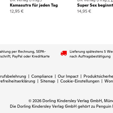
Kamasutra für jeden Tag
Super Sex beginnt
12,95 €
14,95 €
ahlung per Rechnung, SEPA-
Lieferung spätestens 5 We
tschrift, PayPal oder Kreditkarte
nach Auftragsbestätigung
rufsbelehrung
|
Compliance
|
Our Impact
|
Produktsicherhe
refreiheitserklärung
|
Sitemap
|
Cookie-Einstellungen
|
Won
© 2026 Dorling Kindersley Verlag GmbH, Mü
Die Dorling Kindersley Verlag GmbH gehört zu Pengui