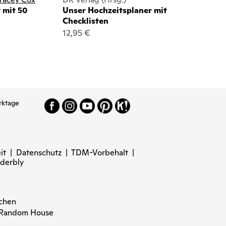
 mit 50
Unser Hochzeitsplaner mit
Checklisten
12,95 €
rktage
it
|
Datenschutz
|
TDM-Vorbehalt
|
derbly
nchen
n Random House