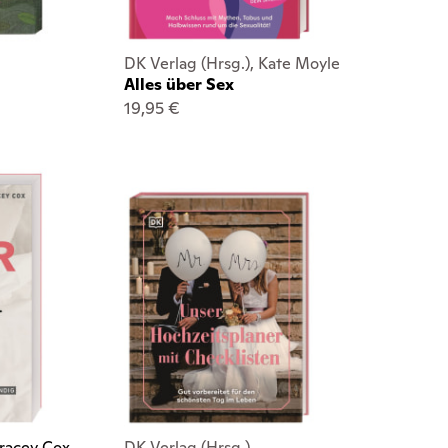
DK Verlag (Hrsg.), Kate Moyle
Alles über Sex
19,95 €
racey Cox
DK Verlag (Hrsg.)