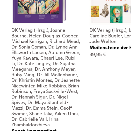
DK Verlag (Hrsg.), Joanne
DK Verlag (Hrsg.), I
Bourne, Helen Douglas-Cooper,
Caroline Bugler, Lo
Michael Kerrigan, Richard Mead,
Jude Welton
Dr. Sonia Coman, Dr. Lynne Ann
Meilensteine der 
Ellsworth Larsen, Autumn Green,
39,95 €
Yuya Kawata, Chaeri Lee, Ruixi
Li, Dr. Kate Lingley, Dr. Sujatha
Meegama, Dr. Anthony Meyer,
Ruby Ming, Dr. Jill Mollenhauer,
Dr. Khristin Montes, Dr. Jeanette
Nicewinter, Mike Robbins, Brian
Robinson, Freya Sackville-West,
Dr. Hannah Sigur, Dr. Nigel
Spivey, Dr. Maya Stanfield-
Mazzi, Dr. Emma Stein, Geoff
Swimer, Shane Talia, Aiken Unni,
Dr. Gabrielle Vail, Irina
Zhambaldorzhieva
Kunst, kommentiert