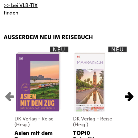
>> bei VLB-TIX
finden
AUSSERDEM NEU IM REISEBUCH
NEU
NEU
DK Verlag - Reise
DK Verlag - Reise
DK
(Hrsg.)
(Hrsg.)
(Hr
Asien mit dem
TOP10
T