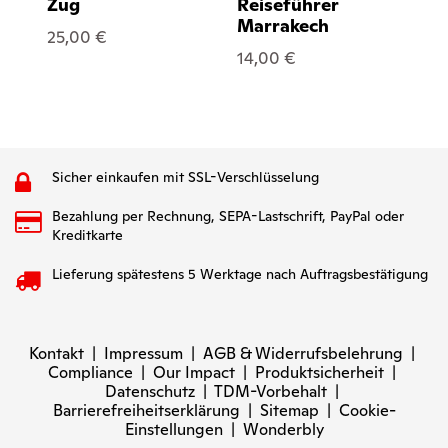
Zug
Reiseführer
Re
Marrakech
M
25,00 €
14,00 €
14
Sicher einkaufen mit SSL-Verschlüsselung
Bezahlung per Rechnung, SEPA-Lastschrift, PayPal oder
Kreditkarte
Lieferung spätestens 5 Werktage nach Auftragsbestätigung
Kontakt
|
Impressum
|
AGB & Widerrufsbelehrung
|
Compliance
|
Our Impact
|
Produktsicherheit
|
Datenschutz
|
TDM-Vorbehalt
|
Barrierefreiheitserklärung
|
Sitemap
|
Cookie-
Einstellungen
|
Wonderbly