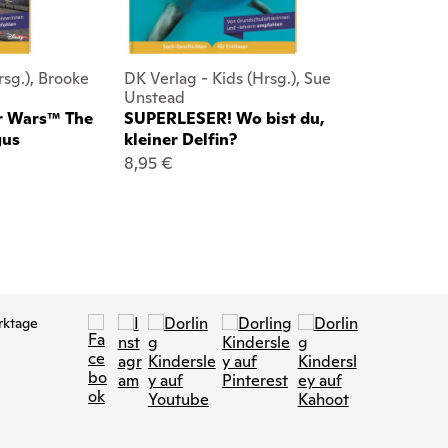
rsg.), Brooke
DK Verlag - Kids (Hrsg.), Sue
Unstead
r Wars™ The
SUPERLESER! Wo bist du,
gus
kleiner Delfin?
8,95 €
rktage