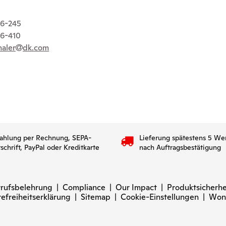
 26-245
26-410
haler
dk.com
ahlung per Rechnung, SEPA-
Lieferung spätestens 5 We
tschrift, PayPal oder Kreditkarte
nach Auftragsbestätigung
rufsbelehrung
|
Compliance
|
Our Impact
|
Produktsicherhe
refreiheitserklärung
|
Sitemap
|
Cookie-Einstellungen
|
Won