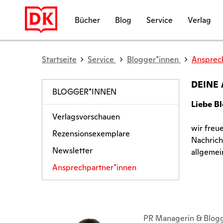
Bücher
Blog
Service
Verlag
Startseite
Service
Blogger*innen
Ansprec
DEINE
BLOGGER*INNEN
Liebe B
Verlagsvorschauen
wir freu
Rezensionsexemplare
Nachrich
Newsletter
allgemei
Ansprechpartner*innen
PR Managerin & Blogg