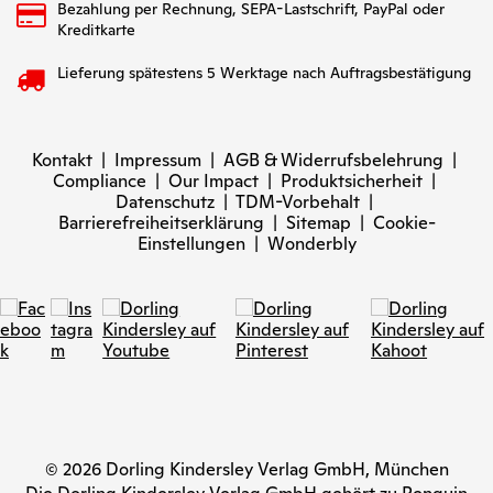
Bezahlung per Rechnung, SEPA-Lastschrift, PayPal oder
Kreditkarte
Lieferung spätestens 5 Werktage nach Auftragsbestätigung
Kontakt
|
Impressum
|
AGB & Widerrufsbelehrung
|
Compliance
|
Our Impact
|
Produktsicherheit
|
Datenschutz
|
TDM-Vorbehalt
|
Barrierefreiheitserklärung
|
Sitemap
|
Cookie-
Einstellungen
|
Wonderbly
© 2026 Dorling Kindersley Verlag GmbH, München
Die Dorling Kindersley Verlag GmbH gehört zu Penguin