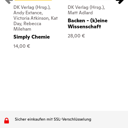
DK Verlag (Hrsg.),
DK Verlag (Hrsg.),
DK 
Andy Extance,
Matt Adlard
Ca
Victoria Atkinson, Kat
Phi
Backen - (k)eine
Day, Rebecca
Ken
Wissenschaft
Mileham
Gi
An
28,00 €
Simply Chemie
De
14,00 €
40
Sicher einkaufen mit SSL-Verschlüsselung