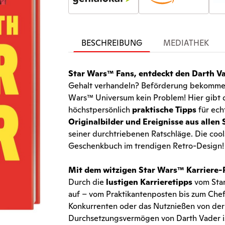
BESCHREIBUNG
MEDIATHEK
Star Wars™ Fans, entdeckt den Darth Va
Gehalt verhandeln? Beförderung bekommen
Wars™ Universum kein Problem! Hier gibt
höchstpersönlich
praktische Tipps
für ech
Originalbilder und Ereignisse aus allen
seiner durchtriebenen Ratschläge. Die cools
Geschenkbuch im trendigen Retro-Design!
Mit dem witzigen Star Wars™ Karriere-
Durch die
lustigen Karrieretipps
vom Star
auf – vom Praktikantenposten bis zum Che
Konkurrenten oder das Nutznießen von der 
Durchsetzungsvermögen von Darth Vader ist 