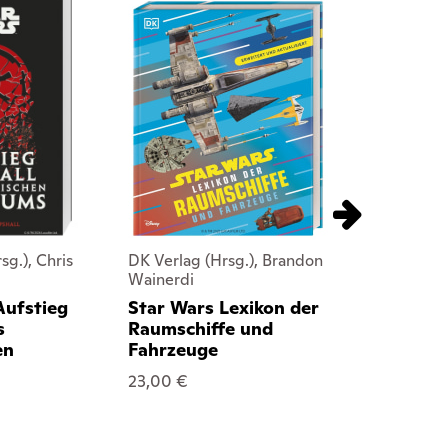
sg.), Chris
DK Verlag (Hrsg.), Brandon
DK Verlag (H
Wainerdi
Brooks, Meg
Kelly Knox, A
Aufstieg
Star Wars Lexikon der
Amy Richau,
s
Raumschiffe und
Wainerdi, Da
en
Fahrzeuge
Adam, Cole 
Patricia Barr,
23,00 €
Wallace, Ry
Matt Jones
Star Wars