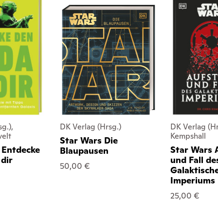
g.),
DK Verlag (Hrsg.)
DK Verlag (Hr
velt
Kempshall
Star Wars Die
 Entdecke
Star Wars 
Blaupausen
 dir
und Fall de
50,00 €
Galaktisch
Imperiums
25,00 €