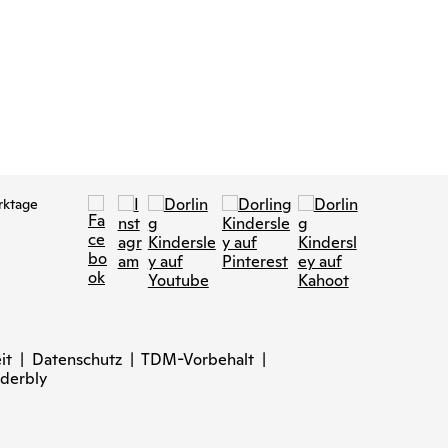
ultimative
49,95 €
rktage
it
|
Datenschutz
|
TDM-Vorbehalt
|
derbly