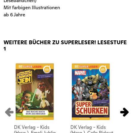
Lesebändchen)
Mit farbigen Illustrationen
ab 6 Jahre
WEITERE BÜCHER ZU SUPERLESER! LESESTUFE
1
DK Verlag - Kids
DK Verlag - Kids
DK
(Hrsg.), Emeli Juhlin
(Hrsg.), Cefn Ridout
(Hr