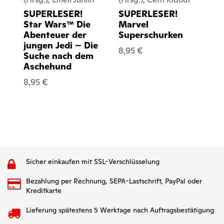
SUPERLESER!
SUPERLESER!
SU
Star Wars™ Die
Marvel
St
Abenteuer der
Superschurken
Ab
jungen Jedi – Die
ju
8,95 €
Suche nach dem
ju
Aschehund
8,
8,95 €
Sicher einkaufen mit SSL-Verschlüsselung
Bezahlung per Rechnung, SEPA-Lastschrift, PayPal oder
Kreditkarte
Lieferung spätestens 5 Werktage nach Auftragsbestätigung