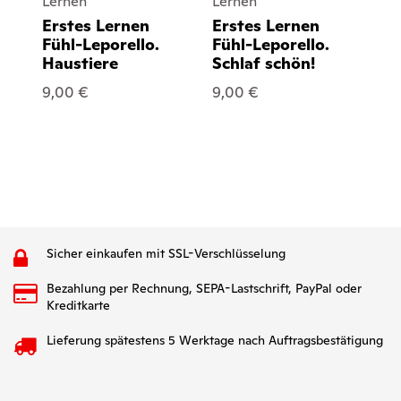
Lernen
Lernen
Le
Erstes Lernen
Erstes Lernen
Er
Fühl-Leporello.
Fühl-Leporello.
Po
Haustiere
Schlaf schön!
7,
9,00 €
9,00 €
Sicher einkaufen mit SSL-Verschlüsselung
Bezahlung per Rechnung, SEPA-Lastschrift, PayPal oder
Kreditkarte
Lieferung spätestens 5 Werktage nach Auftragsbestätigung