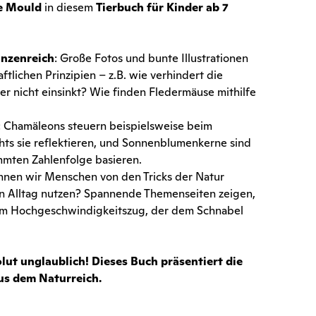
ve Mould
in diesem
Tierbuch für Kinder ab 7
anzenreich
: Große Fotos und bunte Illustrationen
tlichen Prinzipien – z.B. wie verhindert die
r nicht einsinkt? Wie finden Fledermäuse mithilfe
: Chamäleons steuern beispielsweise beim
ts sie reflektieren, und Sonnenblumenkerne sind
immten Zahlenfolge basieren.
nnen wir Menschen von den Tricks der Natur
den Alltag nutzen? Spannende Themenseiten zeigen,
inem Hochgeschwindigkeitszug, der dem Schnabel
ut unglaublich! Dieses Buch präsentiert die
us dem Naturreich.