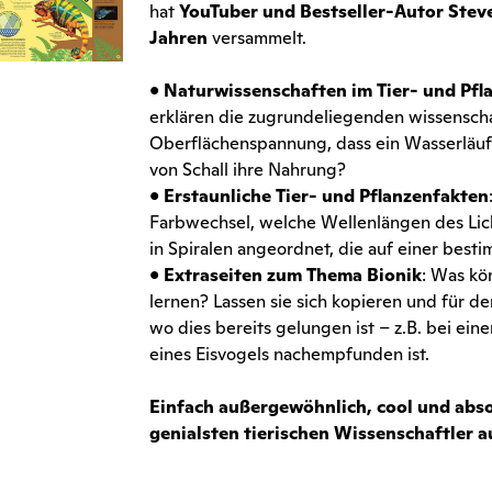
hat
YouTuber und Bestseller-Autor Ste
Jahren
versammelt.
•
Naturwissenschaften im Tier- und Pfl
erklären die zugrundeliegenden wissenschaf
Oberflächenspannung, dass ein Wasserläufe
von Schall ihre Nahrung?
•
Erstaunliche Tier- und Pflanzenfakten
Farbwechsel, welche Wellenlängen des Lich
in Spiralen angeordnet, die auf einer best
•
Extraseiten zum Thema Bionik
: Was kö
lernen? Lassen sie sich kopieren und für 
wo dies bereits gelungen ist – z.B. bei e
eines Eisvogels nachempfunden ist.
Einfach außergewöhnlich, cool und absol
genialsten tierischen Wissenschaftler a