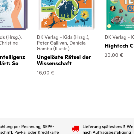
ds (Hrsg.),
DK Verlag - Kids (Hrsg.),
DK Verlag - K
Christine
Peter Gallivan, Daniela
Hightech C
Gamba (Illustr.)
20,00 €
ntelligenz
Ungelöste Rätsel der
lärt: So
Wissenschaft
16,00 €
ahlung per Rechnung, SEPA-
Lieferung spätestens 5 We
tschrift, PayPal oder Kreditkarte
nach Auftragsbestätigung