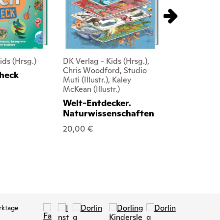
ids (Hrsg.)
DK Verlag - Kids (Hrsg.),
DK Verlag - K
Chris Woodford, Studio
Rebecca Stru
heck
Muti (Illustr.), Kaley
Shaha
McKean (Illustr.)
Zeit - Ein 
Welt-Entdecker.
Rätsel
Naturwissenschaften
16,00 €
20,00 €
rktage