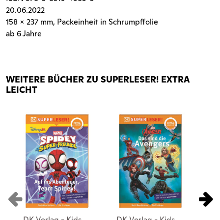
20.06.2022
158 x 237 mm, Packeinheit in Schrumpffolie
ab 6 Jahre
WEITERE BÜCHER ZU SUPERLESER! EXTRA
LEICHT
DK Verlag - Kids
DK Verlag - Kids
DK