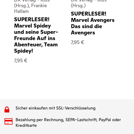
(Hrsg.), Frankie
(Hrsg.)
(H
Hallam
SUPERLESER!
SU
SUPERLESER!
Marvel Avengers
Ti
Marvel Spidey
Das sind die
7,
und seine Super-
Avengers
Freunde Auf ins
7,95 €
Abenteuer, Team
Spidey!
7,95 €
Sicher einkaufen mit SSL-Verschlüsselung
Bezahlung per Rechnung, SEPA-Lastschrift, PayPal oder
Kreditkarte