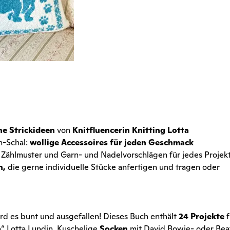
ne Strickideen
von
Knitfluencerin Knitting Lotta
n-Schal:
wollige Accessoires für jeden Geschmack
, Zählmuster und Garn- und Nadelvorschlägen für jedes Projek
n,
die gerne individuelle Stücke anfertigen und tragen oder
rd es bunt und ausgefallen! Dieses Buch enthält
24 Projekte
f
n“ Lotta Lundin. Kuschelige
Socken
mit David Bowie- oder Bea