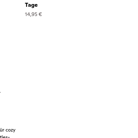
Tage
14,95 €
t
ür cozy
tles-