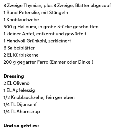
3 Zweige Thymian, plus 3 Zweige, Blätter abgezupft
1 Bund Petersilie, mit Stängeln
1 Knoblauchzehe
500 g Halloumi, in grobe Stücke geschnitten
1 kleiner Apfel, entkernt und gewürfelt
1 Handvoll Grünkohl, zerkleinert
6 Salbeiblätter
2 EL Kürbiskerne
200 g gegarter Farro (Emmer oder Dinkel)
Dressing
2 EL Olivenöl
1 EL Apfelessig
1/2 Knoblauchzehe, fein gerieben
1/4 TL Dijonsenf
1/4 TL Ahornsirup
Und so geht es: