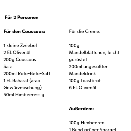
Für 2 Personen
Für den Couscous:
Für die Creme:
1 kleine Zwiebel
100g
2 EL Olivenöl
Mandelblättchen, leicht
200g Couscous
geröstet
Salz
200ml ungesüßter
200ml Rote-Bete-Saft
Mandeldrink
1 EL Baharat (arab.
100g Toastbrot
Gewürzmischung)
6 EL Olivenöl
50ml Himbeeressig
Außerdem:
100g Himbeeren
1 Bund grüner Spargel