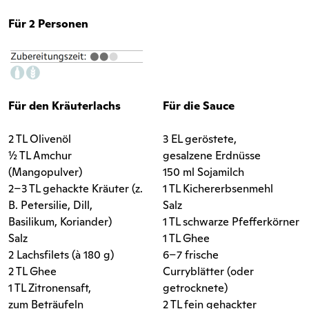
Für 2 Personen
Für den Kräuterlachs
Für die Sauce
2 TL Olivenöl
3 EL geröstete,
½ TL Amchur
gesalzene Erdnüsse
(Mangopulver)
150 ml Sojamilch
2–3 TL gehackte Kräuter (z.
1 TL Kichererbsenmehl
B. Petersilie, Dill,
Salz
Basilikum, Koriander)
1 TL schwarze Pfefferkörner
Salz
1 TL Ghee
2 Lachsfilets (à 180 g)
6–7 frische
2 TL Ghee
Curryblätter (oder
1 TL Zitronensaft,
getrocknete)
zum Beträufeln
2 TL fein gehackter