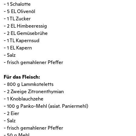
- 1 Schalotte
- 5 EL Olivenöl
- 1 TL Zucker
- 2 EL Himbeeressig
- 2 EL Gemüsebrühe
- 1 TL Kapernsud
- 1 EL Kapern
- Salz
- frisch gemahlener Pfeffer
Für das Fleisch:
- 800 g Lammkoteletts
- 2 Zweige Zitronenthymian
- 1 Knoblauchzehe
- 100 g Panko-Mehl (asiat. Paniermehl)
- 2 Eier
- Salz
- frisch gemahlener Pfeffer
- 50 g Mehl