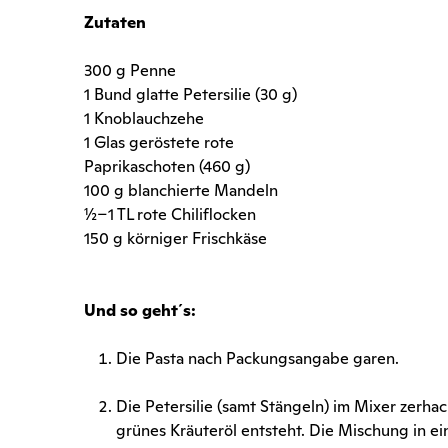
Zutaten
300 g Penne
1 Bund glatte Petersilie (30 g)
1 Knoblauchzehe
1 Glas geröstete rote
Paprikaschoten (460 g)
100 g blanchierte Mandeln
½–1 TL rote Chiliflocken
150 g körniger Frischkäse
Und so geht´s:
Die Pasta nach Packungsangabe garen.
Die Petersilie (samt Stängeln) im Mixer zerhac
grünes Kräuteröl entsteht. Die Mischung in e