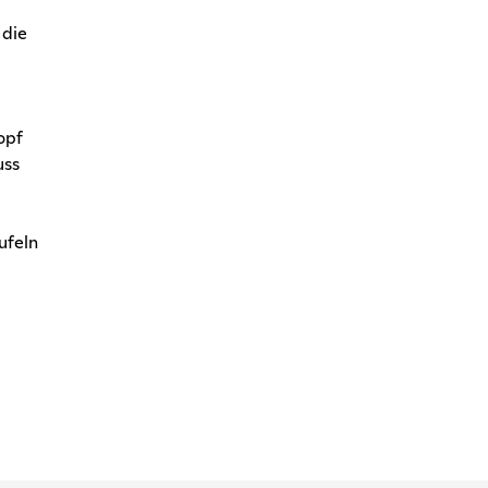
 die
opf
uss
ufeln