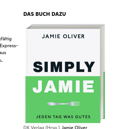
DAS BUCH DAZU
fältig
 Express-
aus
n.
DK Verlag (Hrsg.),
Jamie Oliver