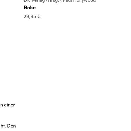
DK Verlag (Hrsg.), Paul Hollywood
Bake
29,95 €
n einer
eht. Den