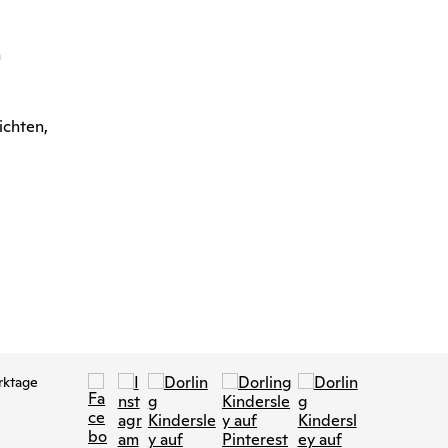
n
ichten,
rktage