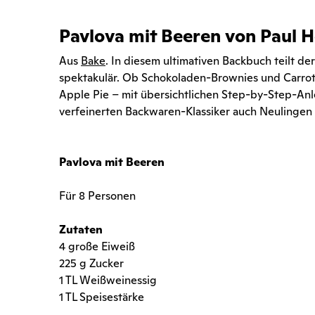
Pavlova mit Beeren von Paul 
Aus
Bake
. In diesem ultimativen Backbuch teilt d
spektakulär. Ob Schokoladen-Brownies und Carrot
Apple Pie – mit übersichtlichen Step-by-Step-Anle
verfeinerten Backwaren-Klassiker auch Neulinge
Pavlova mit Beeren
Für 8 Personen
Zutaten
4 große Eiweiß
225 g Zucker
1 TL Weißweinessig
1 TL Speisestärke