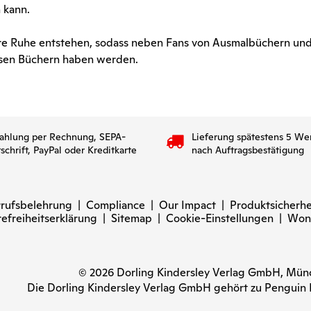
 kann.
ere Ruhe entstehen, sodass neben Fans von Ausmalbüchern und
esen Büchern haben werden.
ahlung per Rechnung, SEPA-
Lieferung spätestens 5 We
tschrift, PayPal oder Kreditkarte
nach Auftragsbestätigung
rufsbelehrung
|
Compliance
|
Our Impact
|
Produktsicherhe
refreiheitserklärung
|
Sitemap
|
Cookie-Einstellungen
|
Won
© 2026 Dorling Kindersley Verlag GmbH, Mü
Die Dorling Kindersley Verlag GmbH gehört zu Pengui