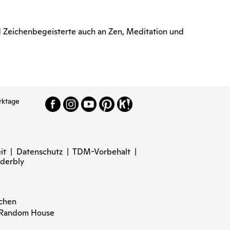
 Zeichenbegeisterte auch an Zen, Meditation und
rktage
it
|
Datenschutz
|
TDM-Vorbehalt
|
derbly
nchen
n Random House