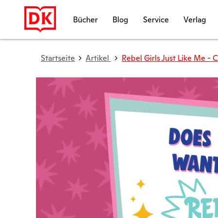
Bücher
Blog
Service
Verlag
Startseite
Artikel
Rebel Girls Just Like Me - 