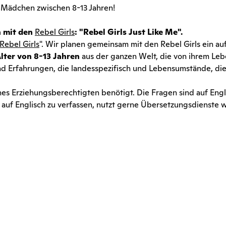
n Mädchen zwischen 8-13 Jahren!
h mit den
Rebel Girls
: "Rebel Girls Just Like Me".
Rebel Girls
". Wir planen gemeinsam mit den Rebel Girls ein a
lter von 8-13 Jahren
aus der ganzen Welt, die von ihrem Leb
 sind Erfahrungen, die landesspezifisch und Lebensumstände, di
nes Erziehungsberechtigten benötigt. Die Fragen sind auf Engl
auf Englisch zu verfassen, nutzt gerne Übersetzungsdienste w