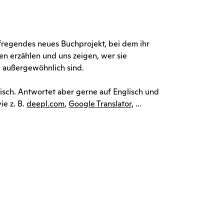
ufregendes neues Buchprojekt, bei dem ihr
en erzählen und uns zeigen, wer sie
e außergewöhnlich sind.
isch. Antwortet aber gerne auf Englisch und
ie z. B.
deepl.com
,
Google Translator
, ...