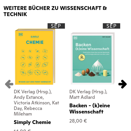
WEITERE BÜCHER ZU WISSENSCHAFT &
TECHNIK
SEP
SEP
DK Verlag (Hrsg.),
DK Verlag (Hrsg.),
DK 
Andy Extance,
Matt Adlard
Ca
Victoria Atkinson, Kat
Phi
Backen - (k)eine
Day, Rebecca
Ken
Wissenschaft
Mileham
Gi
An
28,00 €
Simply Chemie
De