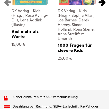
DK Verlag - Kids
DK Verlag - Kids
DK
(Hrsg.), Rose Ayling-
(Hrsg.), Sophie Allan,
(H
Ellis, Lena Addink
Joe Barnes, Derek
me
(Illustr.)
Harvey, Simon
Al
Holland, Rona Skene,
Viel mehr als
Gr
Anna Streiffert
Worte
Limerick
13
15,00 €
1000 Fragen für
clevere Kids
25,00 €
Sicher einkaufen mit SSL-Verschlüsselung
Bezahlung per Rechnung, SEPA-Lastschrift, PayPal oder