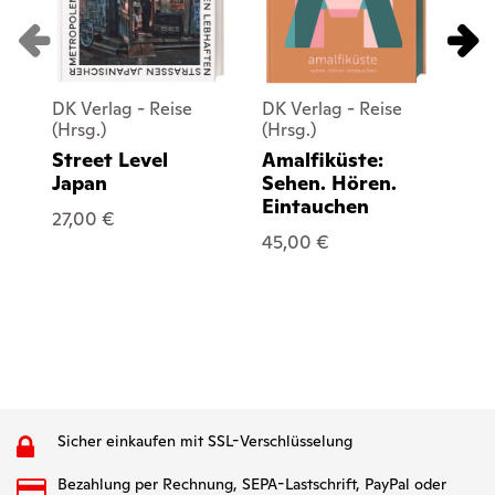
DK Verlag - Reise
DK Verlag - Reise
DK
(Hrsg.)
(Hrsg.)
(Hr
Street Level
Amalfiküste:
Ne
Japan
Sehen. Hören.
Hö
Eintauchen
Ei
27,00 €
45,00 €
45
Sicher einkaufen mit SSL-Verschlüsselung
Bezahlung per Rechnung, SEPA-Lastschrift, PayPal oder