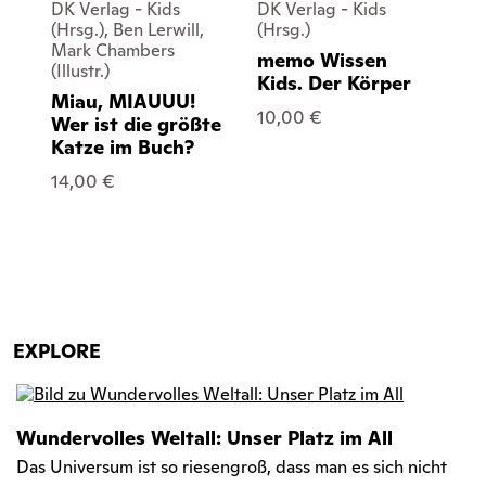
DK Verlag - Kids
DK Verlag - Kids
DK
(Hrsg.), Ben Lerwill,
(Hrsg.)
(Hr
Mark Chambers
Ell
memo Wissen
(Illustr.)
(Ill
Kids. Der Körper
Miau, MIAUUU!
Vi
10,00 €
Wer ist die größte
Wo
Katze im Buch?
15
14,00 €
EXPLORE
Wundervolles Weltall: Unser Platz im All
Das Universum ist so riesengroß, dass man es sich nicht