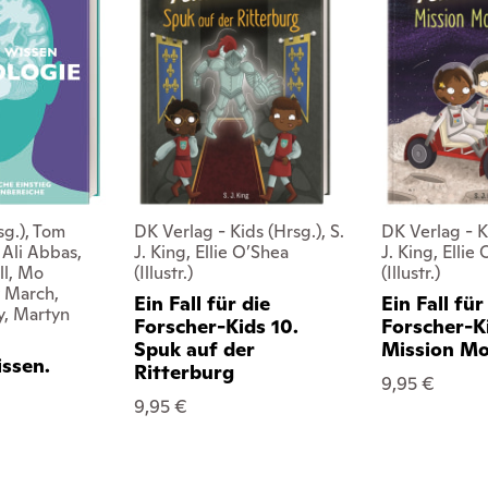
sg.), Tom
DK Verlag - Kids (Hrsg.), S.
DK Verlag - Ki
Ali Abbas,
J. King, Ellie O’Shea
J. King, Ellie
ll, Mo
(Illustr.)
(Illustr.)
 March,
Ein Fall für die
Ein Fall für
y, Martyn
Forscher-Kids 10.
Forscher-Ki
Spuk auf der
Mission M
issen.
Ritterburg
9,95 €
e
9,95 €