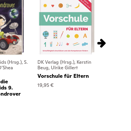
ds (Hrsg.), S.
DK Verlag (Hrsg.), Kerstin
DK Verlag - K
 O’Shea
Beug, Ulrike Gillert
Wozu eigen
Vorschule für Eltern
Mathe?
 die
19,95 €
14,95 €
ds 9.
ondrover