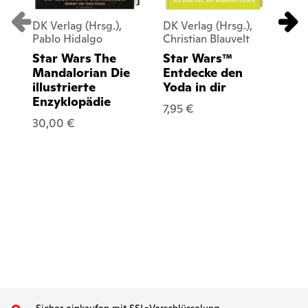
DK Verlag (Hrsg.),
DK Verlag (Hrsg.),
DK
Pablo Hidalgo
Christian Blauvelt
St
Star Wars The
Star Wars™
Bl
Mandalorian Die
Entdecke den
50
illustrierte
Yoda in dir
Enzyklopädie
7,95 €
30,00 €