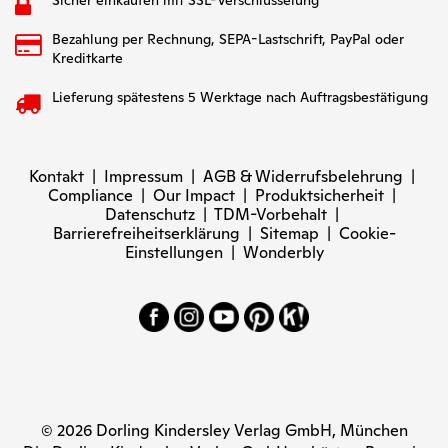
Sicher einkaufen mit SSL-Verschlüsselung
Bezahlung per Rechnung, SEPA-Lastschrift, PayPal oder
Kreditkarte
Lieferung spätestens 5 Werktage nach Auftragsbestätigung
Kontakt
|
Impressum
|
AGB & Widerrufsbelehrung
|
Compliance
|
Our Impact
|
Produktsicherheit
|
Datenschutz
|
TDM-Vorbehalt
|
Barrierefreiheitserklärung
|
Sitemap
|
Cookie-
Einstellungen
|
Wonderbly
© 2026 Dorling Kindersley Verlag GmbH, München