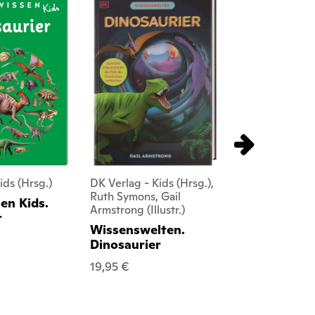
ids (Hrsg.)
DK Verlag - Kids (Hrsg.),
DK Verlag - K
Ruth Symons, Gail
Paul D. Taylo
n Kids.
Armstrong (Illustr.)
memo Wiss
r
Wissenswelten.
Fossilien
Dinosaurier
12,95 €
19,95 €