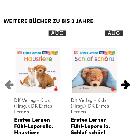
WEITERE BÜCHER ZU BIS 2 JAHRE
AUG
AUG
DK Verlag - Kids
DK Verlag - Kids
DK
(Hrsg.), DK Erstes
(Hrsg.), DK Erstes
(Hr
Lernen
Lernen
Le
Erstes Lernen
Erstes Lernen
Er
Fühl-Leporello.
Fühl-Leporello.
Po
Haustiere
Schlaf schön!