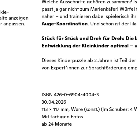
Welche Ausschnitte gehören zusammen? Ist
passt ja gar nicht zum Marienkäfer! Würfel
kie-
näher – und trainieren dabei spielerisch ih
alte anzeigen
r
anpassen.
Auge-Koordination
. Und schon ist der lil
Stück für Stück und Dreh für Dreh: Die
Entwicklung der Kleinkinder optimal – 
Dieses Kinderpuzzle ab 2 Jahren ist Teil de
von Expert*innen zur Sprachförderung emp
ISBN
426-0-6904-4004-3
30.04.2026
113 x 117 mm, Ware (sonst.) (Im Schuber: 4
Mit farbigen Fotos
ab 24 Monate