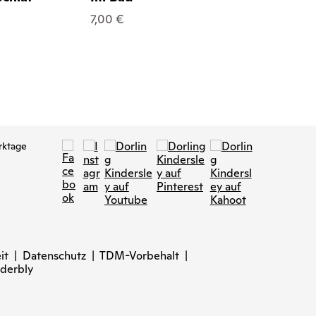
7,00 €
7,00 €
rktage
it
|
Datenschutz
|
TDM-Vorbehalt
|
derbly