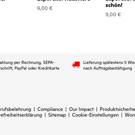
schön!
9,00 €
9,00 €
ahlung per Rechnung, SEPA-
Lieferung spätestens 5 We
tschrift, PayPal oder Kreditkarte
nach Auftragsbestätigung
rufsbelehrung
|
Compliance
|
Our Impact
|
Produktsicherhe
refreiheitserklärung
|
Sitemap
|
Cookie-Einstellungen
|
Won