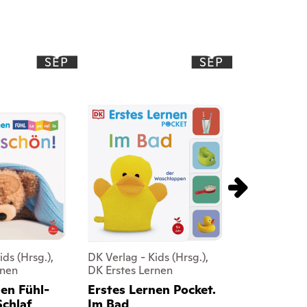
SEP
SEP
ids (Hrsg.),
DK Verlag - Kids (Hrsg.),
DK Verlag - K
rnen
DK Erstes Lernen
DK Erstes Le
en Fühl-
Erstes Lernen Pocket.
Erstes Ler
Schlaf
Im Bad
Im Wald