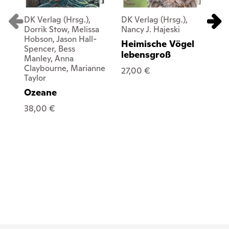
DK Verlag (Hrsg.),
DK Verlag (Hrsg.),
DK 
Dorrik Stow, Melissa
Nancy J. Hajeski
Ve
Hobson, Jason Hall-
Al
Heimische Vögel
Spencer, Bess
(Ill
lebensgroß
Manley, Anna
Ku
Claybourne, Marianne
27,00 €
En
Taylor
17
Ozeane
38,00 €