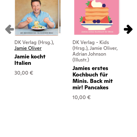
DK Verlag (Hrsg.),
DK Verlag - Kids
DK
Jamie Oliver
(Hrsg.), Jamie Oliver,
(Hr
Adrian Johnson
Ad
Jamie kocht
(Illustr.)
(Ill
Italien
Jamies erstes
Ja
30,00 €
Kochbuch für
Ko
Minis. Back mit
Mi
mir! Pancakes
mi
10,00 €
10