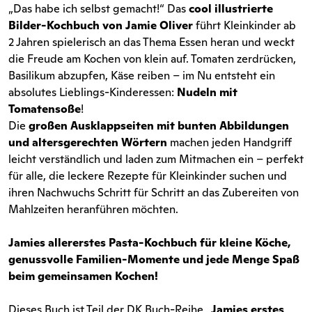
„Das habe ich selbst gemacht!“ Das
cool illustrierte
Bilder-Kochbuch von Jamie Oliver
führt Kleinkinder ab
2 Jahren spielerisch an das Thema Essen heran und weckt
die Freude am Kochen von klein auf. Tomaten zerdrücken,
Basilikum abzupfen, Käse reiben – im Nu entsteht ein
absolutes Lieblings-Kinderessen:
Nudeln mit
Tomatensoße
!
Die
großen Ausklappseiten mit bunten Abbildungen
und altersgerechten Wörtern
machen jeden Handgriff
leicht verständlich und laden zum Mitmachen ein – perfekt
für alle, die leckere Rezepte für Kleinkinder suchen und
ihren Nachwuchs Schritt für Schritt an das Zubereiten von
Mahlzeiten heranführen möchten.
Jamies allererstes Pasta-Kochbuch für kleine Köche,
genussvolle Familien-Momente und jede Menge Spaß
beim gemeinsamen Kochen!
Dieses Buch ist Teil der DK Buch-Reihe „
Jamies erstes