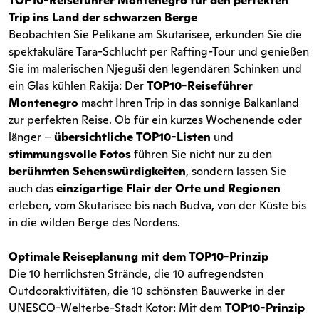
TOP10-Reiseführer Montenegro für den
perfekten
Trip ins Land der schwarzen Berge
Beobachten Sie Pelikane am Skutarisee, erkunden Sie die
spektakuläre Tara-Schlucht per Rafting-Tour und genießen
Sie im malerischen Njeguši den legendären Schinken und
ein Glas kühlen Rakija: Der
TOP10-Reiseführer
Montenegro
macht Ihren Trip in das sonnige Balkanland
zur perfekten Reise. Ob für ein kurzes Wochenende oder
länger –
übersichtliche TOP10-Listen
und
stimmungsvolle Fotos
führen Sie nicht nur zu den
berühmten Sehenswürdigkeiten
, sondern lassen Sie
auch das
einzigartige Flair der Orte und Regionen
erleben, vom Skutarisee bis nach Budva, von der Küste bis
in die wilden Berge des Nordens.
Optimale Reiseplanung mit dem TOP10-Prinzip
Die 10 herrlichsten Strände, die 10 aufregendsten
Outdooraktivitäten, die 10 schönsten Bauwerke in der
UNESCO-Welterbe-Stadt Kotor: Mit dem
TOP10-Prinzip