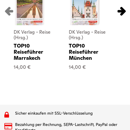
DK Verlag - Reise
DK Verlag - Reise
DK
(Hrsg.)
(Hrsg.)
(Hr
TOP10
TOP10
T
Reiseführer
Reiseführer
Re
Marrakech
München
Bu
14,00 €
14,00 €
14
Sicher einkaufen mit SSL-Verschlüsselung
Bezahlung per Rechnung, SEPA-Lastschrift, PayPal oder