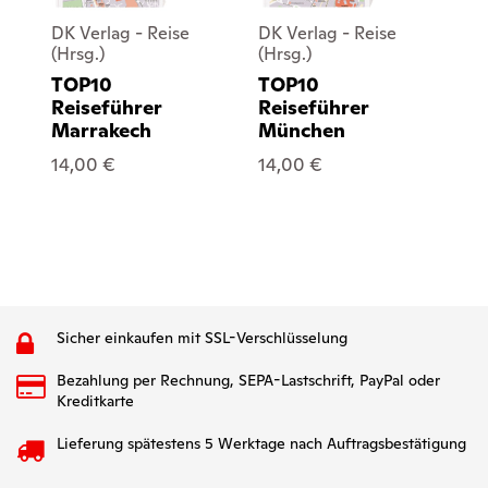
DK Verlag - Reise
DK Verlag - Reise
DK
(Hrsg.)
(Hrsg.)
(Hr
TOP10
TOP10
T
Reiseführer
Reiseführer
Re
Marrakech
München
Bu
14,00 €
14,00 €
14
Sicher einkaufen mit SSL-Verschlüsselung
Bezahlung per Rechnung, SEPA-Lastschrift, PayPal oder
Kreditkarte
Lieferung spätestens 5 Werktage nach Auftragsbestätigung