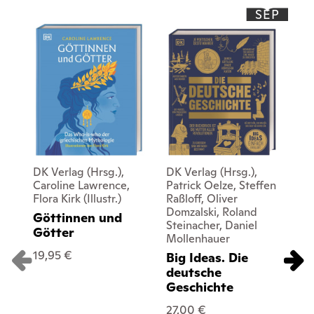
SEP
DK Verlag (Hrsg.),
DK Verlag (Hrsg.),
DK 
Caroline Lawrence,
Patrick Oelze, Steffen
Ton
Flora Kirk (Illustr.)
Raßloff, Oliver
Jac
Domzalski, Roland
Gra
Göttinnen und
Steinacher, Daniel
Sa
Götter
Mollenhauer
Da
19,95 €
Big Ideas. Die
45
deutsche
Geschichte
27,00 €