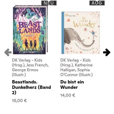
NEU
AUG
DK Verlag - Kids
DK Verlag - Kids
DK 
(Hrsg.), Jess French,
(Hrsg.), Katherine
Rus
George Ermos
Halligan, Sophia
(Ill
(Illustr.)
O'Connor (Illustr.)
LE
Beastlands.
Du bist ein
Mi
Dunkelherz (Band
Wunder
Ti
2)
Al
14,00 €
Ha
16,00 €
15