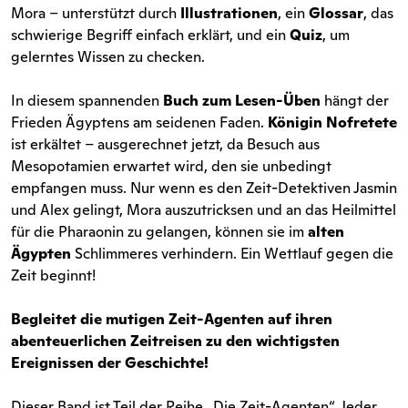
Mora – unterstützt durch
Illustrationen
, ein
Glossar
, das
schwierige Begriff einfach erklärt, und ein
Quiz
, um
gelerntes Wissen zu checken.
In diesem spannenden
Buch zum Lesen-Üben
hängt der
Frieden Ägyptens am seidenen Faden.
Königin Nofretete
ist erkältet – ausgerechnet jetzt, da Besuch aus
Mesopotamien erwartet wird, den sie unbedingt
empfangen muss. Nur wenn es den Zeit-Detektiven Jasmin
und Alex gelingt, Mora auszutricksen und an das Heilmittel
für die Pharaonin zu gelangen, können sie im
alten
Ägypten
Schlimmeres verhindern. Ein Wettlauf gegen die
Zeit beginnt!
Begleitet die mutigen Zeit-Agenten auf ihren
abenteuerlichen Zeitreisen zu den wichtigsten
Ereignissen der Geschichte!
Dieser Band ist Teil der Reihe „Die Zeit-Agenten“. Jeder