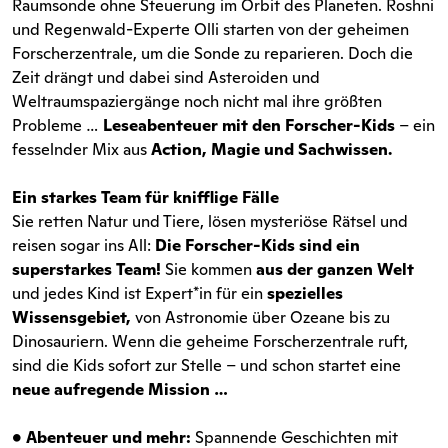
Raumsonde ohne Steuerung im Orbit des Planeten. Roshni
und Regenwald-Experte Olli starten von der geheimen
Forscherzentrale, um die Sonde zu reparieren. Doch die
Zeit drängt und dabei sind Asteroiden und
Weltraumspaziergänge noch nicht mal ihre größten
Probleme …
Leseabenteuer mit den Forscher-Kids
– ein
fesselnder Mix aus
Action, Magie und Sachwissen.
Ein starkes Team für knifflige Fälle
Sie retten Natur und Tiere, lösen mysteriöse Rätsel und
reisen sogar ins All:
Die Forscher-Kids sind ein
superstarkes Team!
Sie kommen
aus der ganzen Welt
und jedes Kind ist Expert*in für ein
spezielles
Wissensgebiet,
von Astronomie über Ozeane bis zu
Dinosauriern. Wenn die geheime Forscherzentrale ruft,
sind die Kids sofort zur Stelle – und schon startet eine
neue aufregende Mission …
• Abenteuer und mehr:
Spannende Geschichten mit