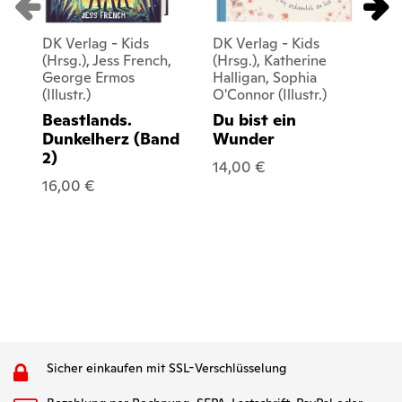
DK Verlag - Kids
DK Verlag - Kids
DK 
(Hrsg.), Jess French,
(Hrsg.), Katherine
Rus
George Ermos
Halligan, Sophia
(Ill
(Illustr.)
O'Connor (Illustr.)
LE
Beastlands.
Du bist ein
Mi
Dunkelherz (Band
Wunder
Ti
2)
Al
14,00 €
Ha
16,00 €
15
Sicher einkaufen mit SSL-Verschlüsselung