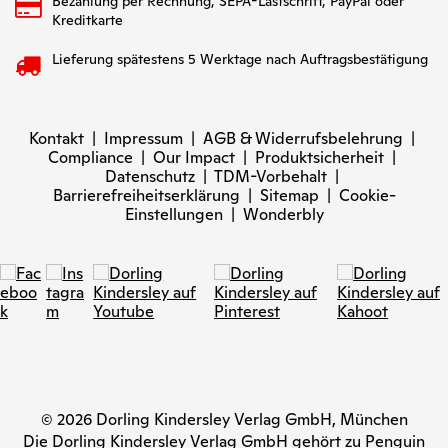
Bezahlung per Rechnung, SEPA-Lastschrift, PayPal oder
Kreditkarte
Lieferung spätestens 5 Werktage nach Auftragsbestätigung
Kontakt
|
Impressum
|
AGB & Widerrufsbelehrung
|
Compliance
|
Our Impact
|
Produktsicherheit
|
Datenschutz
|
TDM-Vorbehalt
|
Barrierefreiheitserklärung
|
Sitemap
|
Cookie-
Einstellungen
|
Wonderbly
© 2026 Dorling Kindersley Verlag GmbH, München
Die Dorling Kindersley Verlag GmbH gehört zu Penguin