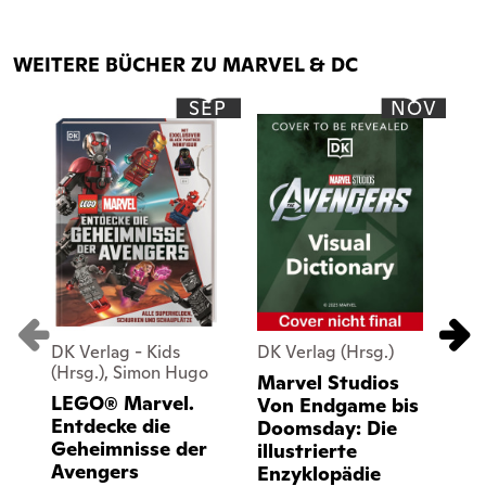
WEITERE BÜCHER ZU MARVEL & DC
SEP
NOV
DK Verlag - Kids
DK Verlag (Hrsg.)
DK 
(Hrsg.), Simon Hugo
St
Marvel Studios
LEGO® Marvel.
Bi
Von Endgame bis
Entdecke die
Ma
Doomsday: Die
Geheimnisse der
illustrierte
27
Avengers
Enzyklopädie