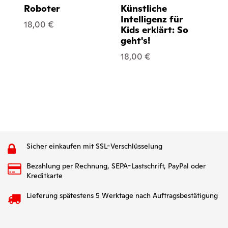
Gam
Roboter
Künstliche
Un
Intelligenz für
18,00 €
de
Kids erklärt: So
geht's!
16
18,00 €
Sicher einkaufen mit SSL-Verschlüsselung
Bezahlung per Rechnung, SEPA-Lastschrift, PayPal oder
Kreditkarte
Lieferung spätestens 5 Werktage nach Auftragsbestätigung