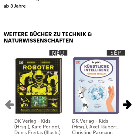
ab 8 Jahre
WEITERE BÜCHER ZU TECHNIK &
NATURWISSENSCHAFTEN
NEU
SEP
DK Verlag - Kids
DK Verlag - Kids
DK
(Hrsg.), Kate Peridot,
(Hrsg.), Axel Täubert,
(Hr
Denis Freitas (Illustr.)
Christine Paxmann
Gal