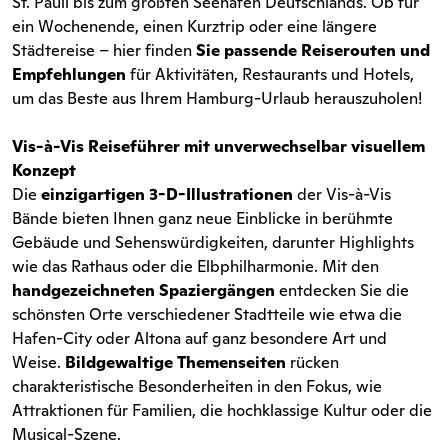
St. Pauli bis zum größten Seehafen Deutschlands. Ob für
ein Wochenende, einen Kurztrip oder eine längere
Städtereise – hier finden
Sie passende Reiserouten und
Empfehlungen
für Aktivitäten, Restaurants und Hotels,
um das Beste aus Ihrem Hamburg-Urlaub herauszuholen!
Vis-à-Vis Reiseführer mit unverwechselbar visuellem
Konzept
Die
einzigartigen 3-D-Illustrationen
der Vis-à-Vis
Bände bieten Ihnen ganz neue Einblicke in berühmte
Gebäude und Sehenswürdigkeiten, darunter Highlights
wie das Rathaus oder die Elbphilharmonie. Mit den
handgezeichneten Spaziergängen
entdecken Sie die
schönsten Orte verschiedener Stadtteile wie etwa die
Hafen-City oder Altona auf ganz besondere Art und
Weise.
Bildgewaltige Themenseiten
rücken
charakteristische Besonderheiten in den Fokus, wie
Attraktionen für Familien, die hochklassige Kultur oder die
Musical-Szene.