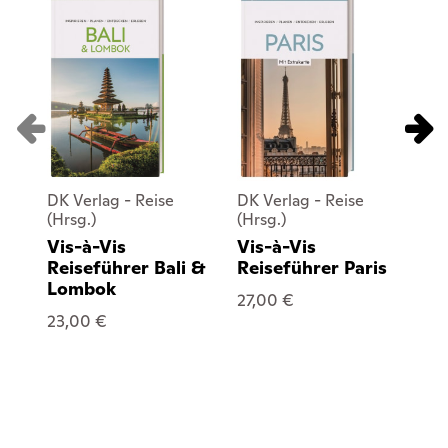
DK Verlag - Reise
DK Verlag - Reise
DK
(Hrsg.)
(Hrsg.)
(Hr
Vis-à-Vis
Vis-à-Vis
Vi
Reiseführer Bali &
Reiseführer Paris
Re
Lombok
27,00 €
23
23,00 €