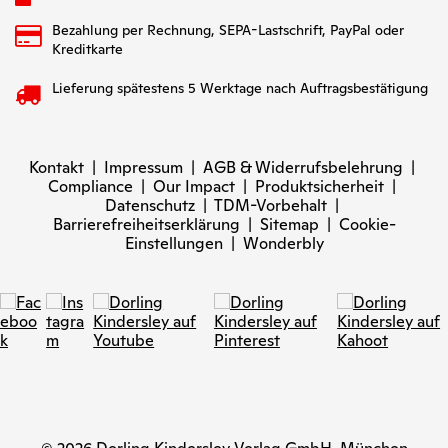
Bezahlung per Rechnung, SEPA-Lastschrift, PayPal oder
Kreditkarte
Lieferung spätestens 5 Werktage nach Auftragsbestätigung
Kontakt
|
Impressum
|
AGB & Widerrufsbelehrung
|
Compliance
|
Our Impact
|
Produktsicherheit
|
Datenschutz
|
TDM-Vorbehalt
|
Barrierefreiheitserklärung
|
Sitemap
|
Cookie-
Einstellungen
|
Wonderbly
© 2026 Dorling Kindersley Verlag GmbH, München