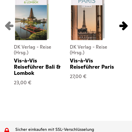
DK Verlag - Reise
DK Verlag - Reise
DK
(Hrsg.)
(Hrsg.)
(Hr
Vis-à-Vis
Vis-à-Vis
Vi
Reiseführer Bali &
Reiseführer Paris
Re
Lombok
27,00 €
23
23,00 €
Sicher einkaufen mit SSL-Verschlüsselung