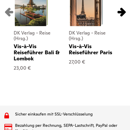
DK Verlag - Reise
DK Verlag - Reise
DK
(Hrsg.)
(Hrsg.)
(Hr
Vis-à-Vis
Vis-à-Vis
Vi
Reiseführer Bali &
Reiseführer Paris
Re
Lombok
27,00 €
23
23,00 €
Sicher einkaufen mit SSL-Verschlüsselung
Bezahlung per Rechnung, SEPA-Lastschrift, PayPal oder