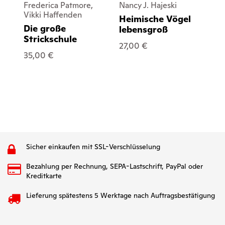
Frederica Patmore,
Nancy J. Hajeski
He
Vikki Haffenden
Heimische Vögel
No
Die große
lebensgroß
Ju
Strickschule
We
27,00 €
Sc
35,00 €
25
Sicher einkaufen mit SSL-Verschlüsselung
Bezahlung per Rechnung, SEPA-Lastschrift, PayPal oder
Kreditkarte
Lieferung spätestens 5 Werktage nach Auftragsbestätigung