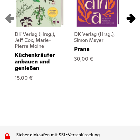
DK Verlag (Hrsg.),
DK Verlag (Hrsg.),
DK 
Jeff Cox, Marie-
Simon Mayer
Jo
Pierre Moine
Prana
Da
Küchenkräuter
vo
30,00 €
anbauen und
de
genießen
29
15,00 €
Sicher einkaufen mit SSL-Verschlüsselung