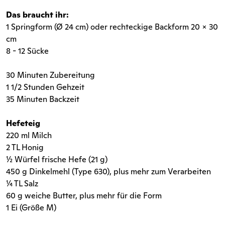
Das braucht ihr:
1 Springform (Ø 24 cm) oder rechteckige Backform 20 x 30
cm
8 - 12 Sücke
30 Minuten Zubereitung
1 1/2 Stunden Gehzeit
35 Minuten Backzeit
Hefeteig
220 ml Milch
2 TL Honig
½ Würfel frische Hefe (21 g)
450 g Dinkelmehl (Type 630), plus mehr zum Verarbeiten
¼ TL Salz
60 g weiche Butter, plus mehr für die Form
1 Ei (Größe M)