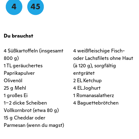
Du brauchst
4 Süßkartoffeln (insgesamt
4 weißfleischige Fisch-
800 g)
oder Lachsfilets ohne Haut
1 TL geräuchertes
(à 120 g), sorgfältig
Paprikapulver
entgrätet
Olivenöl
2 EL Ketchup
25 g Mehl
4 EL Joghurt
1 großes Ei
1 Romanasalatherz
1–2 dicke Scheiben
4 Baguettebrötchen
Vollkornbrot (etwa 80 g)
15 g Cheddar oder
Parmesan (wenn du magst)