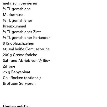
mehr zum Servieren
1⁄4 TL gemahlene
Muskatnuss
1⁄2 TL gemahlener
Kreuzkümmel
1⁄2 TL gemahlener Zimt
1⁄2 TL gemahlener Koriander
3 Knoblauchzehen
600ml heiße Gemüsebrühe
200g Crème fraîche
Saft und Abrieb von 1⁄2 Bio-
Zitrone
75 g Babyspinat
Chiliflocken (optional)
Brot zum Servieren
Und so geht´s: