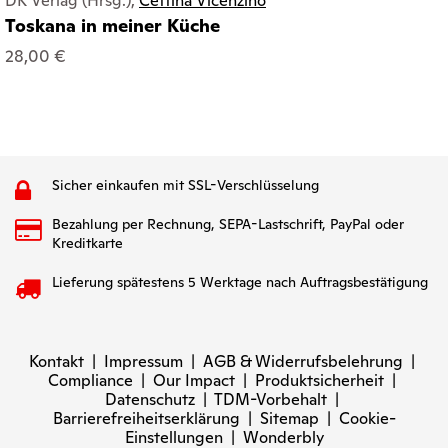
DK Verlag (Hrsg.),
Cettina Vicenzino
Toskana in meiner Küche
28,00 €
Sicher einkaufen mit SSL-Verschlüsselung
Bezahlung per Rechnung, SEPA-Lastschrift, PayPal oder
Kreditkarte
Lieferung spätestens 5 Werktage nach Auftragsbestätigung
Kontakt
|
Impressum
|
AGB & Widerrufsbelehrung
|
Compliance
|
Our Impact
|
Produktsicherheit
|
Datenschutz
|
TDM-Vorbehalt
|
Barrierefreiheitserklärung
|
Sitemap
|
Cookie-
Einstellungen
|
Wonderbly