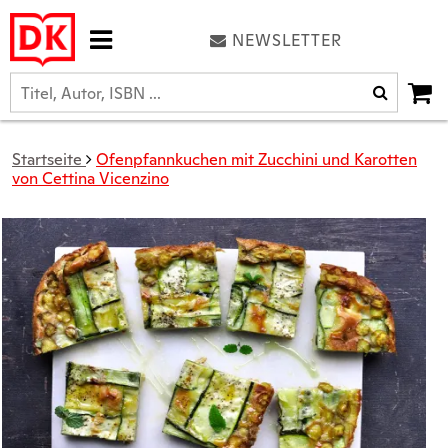
NEWSLETTER
Startseite
Ofenpfannkuchen mit Zucchini und Karotten
von Cettina Vicenzino