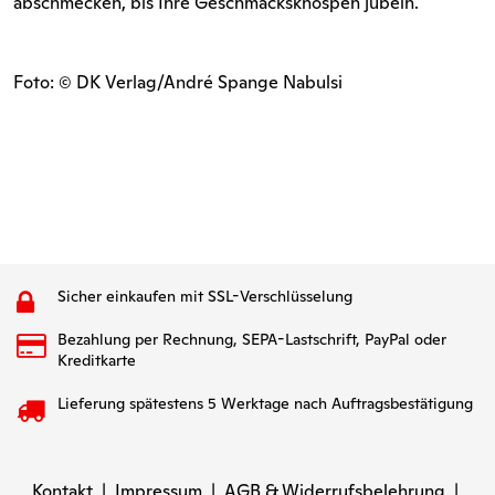
abschmecken, bis Ihre Geschmacksknospen jubeln.
Foto: © DK Verlag/André Spange Nabulsi
Sicher einkaufen mit SSL-Verschlüsselung
Bezahlung per Rechnung, SEPA-Lastschrift, PayPal oder
Kreditkarte
Lieferung spätestens 5 Werktage nach Auftragsbestätigung
Kontakt
|
Impressum
|
AGB & Widerrufsbelehrung
|