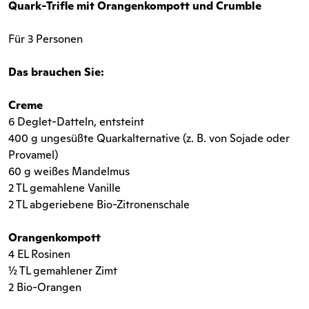
Quark-Trifle mit Orangenkompott und Crumble
Für 3 Personen
Das brauchen Sie:
Creme
6 Deglet-Datteln, entsteint
400 g ungesüßte Quarkalternative (z. B. von Sojade oder
Provamel)
60 g weißes Mandelmus
2 TL gemahlene Vanille
2 TL abgeriebene Bio-Zitronenschale
Orangenkompott
4 EL Rosinen
½ TL gemahlener Zimt
2 Bio-Orangen